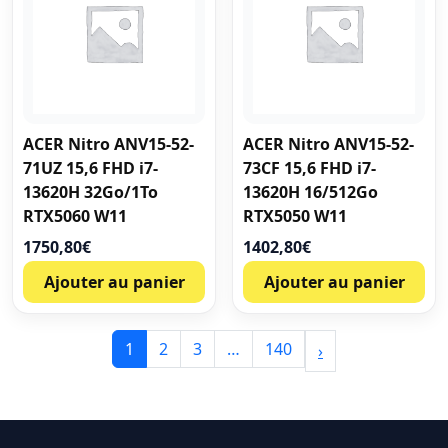
ACER Nitro ANV15-52-
ACER Nitro ANV15-52-
71UZ 15,6 FHD i7-
73CF 15,6 FHD i7-
13620H 32Go/1To
13620H 16/512Go
RTX5060 W11
RTX5050 W11
1750,80
€
1402,80
€
Ajouter au panier
Ajouter au panier
1
2
3
…
140
›