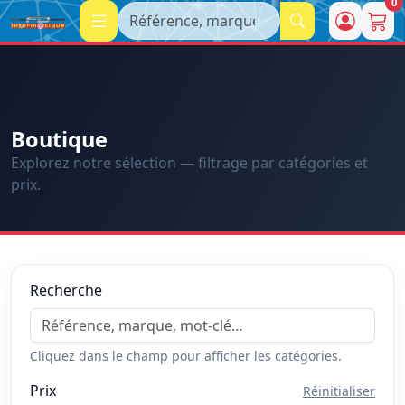
0
Recherche
Boutique
Explorez notre sélection — filtrage par catégories et
prix.
Recherche
Cliquez dans le champ pour afficher les catégories.
Prix
Réinitialiser