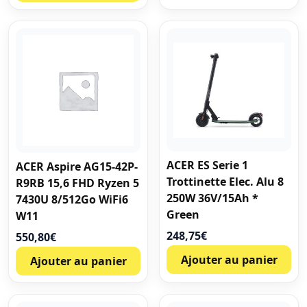
ACER ES Serie 1
ACER Aspire AG15-42P-
Trottinette Elec. Alu 8
R9RB 15,6 FHD Ryzen 5
250W 36V/15Ah *
7430U 8/512Go WiFi6
Green
W11
248,75
€
550,80
€
Ajouter au panier
Ajouter au panier