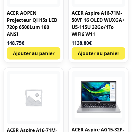
ACER AOPEN
ACER Aspire A16-71M-
Projecteur QH15s LED
50VF 16 OLED WUXGA+
720p 6500Lum 180
U5-115U 32Go/1To
ANSI
WiFi6 W11
148,75
€
1138,80
€
Ajouter au panier
Ajouter au panier
ACER Aspire AG15-32P-
ACER Aspire A16-71M-