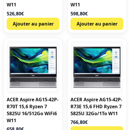
W11
W11
526,80
€
598,80
€
Ajouter au panier
Ajouter au panier
ACER Aspire AG15-42P-
ACER Aspire AG15-42P-
R70T 15,6 Ryzen 7
R73E 15,6 FHD Ryzen 7
5825U 16/512Go WiFi6
5825U 32Go/1To W11
W11
766,80
€
658,80
€