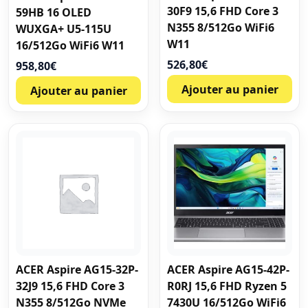
30F9 15,6 FHD Core 3
59HB 16 OLED
N355 8/512Go WiFi6
WUXGA+ U5-115U
W11
16/512Go WiFi6 W11
526,80
€
958,80
€
Ajouter au panier
Ajouter au panier
ACER Aspire AG15-32P-
ACER Aspire AG15-42P-
32J9 15,6 FHD Core 3
R0RJ 15,6 FHD Ryzen 5
N355 8/512Go NVMe
7430U 16/512Go WiFi6