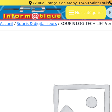
72 Rue François de Mahy 97450 Saint Louis
Re
Nos catégories
Accueil
/
Souris & digitaliseurs
/ SOURIS LOGITECH LIFT Verti