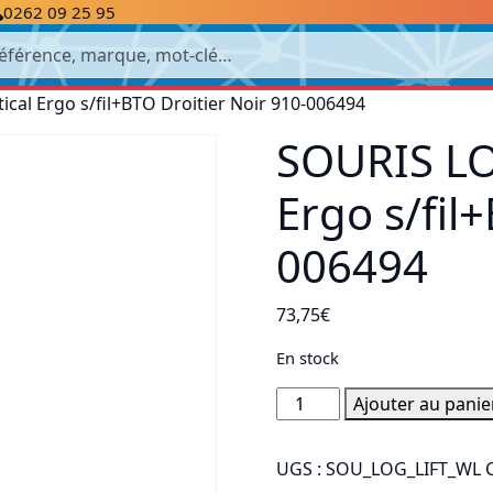
0262 09 25 95
cherche
cal Ergo s/fil+BTO Droitier Noir 910-006494
SOURIS LO
Ergo s/fil
006494
73,75
€
En stock
quantité
Ajouter au panie
de
SOURIS
UGS :
SOU_LOG_LIFT_WL
LOGITECH