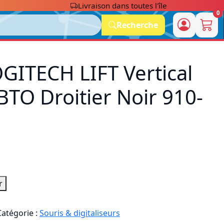
Livraison dans toutes l'île
0
Recherche
GITECH LIFT Vertical
+BTO Droitier Noir 910-
r
Catégorie :
Souris & digitaliseurs