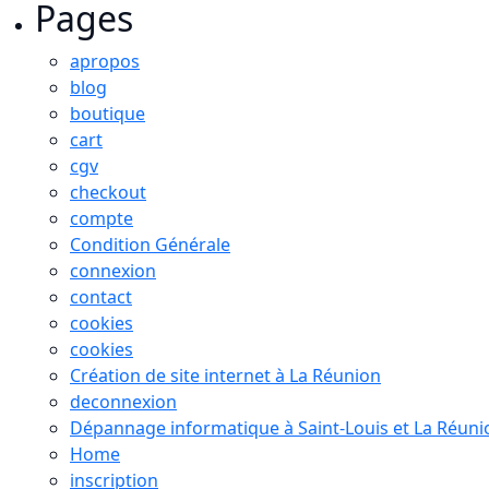
Pages
apropos
blog
boutique
cart
cgv
checkout
compte
Condition Générale
connexion
contact
cookies
cookies
Création de site internet à La Réunion
deconnexion
Dépannage informatique à Saint-Louis et La Réuni
Home
inscription