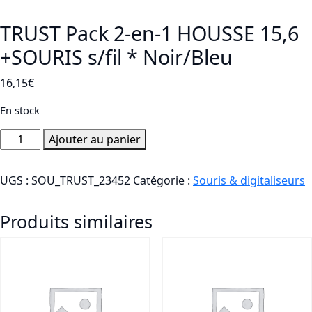
TRUST Pack 2-en-1 HOUSSE 15,6
+SOURIS s/fil * Noir/Bleu
16,15
€
En stock
quantité
Ajouter au panier
de
TRUST
UGS :
SOU_TRUST_23452
Catégorie :
Souris & digitaliseurs
Pack
2-
Produits similaires
en-
1
HOUSSE
15,6
+SOURIS
s/fil