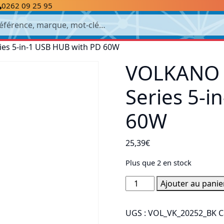
0262 09 25 95
cherche
es 5-in-1 USB HUB with PD 60W
VOLKANO 
Series 5-i
60W
25,39
€
Plus que 2 en stock
quantité
Ajouter au panie
de
VOLKANO
UGS :
VOL_VK_20252_BK
C
VK-