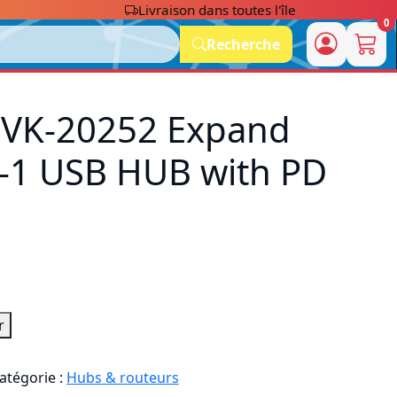
Livraison dans toutes l'île
0
Recherche
VK-20252 Expand
n-1 USB HUB with PD
r
atégorie :
Hubs & routeurs