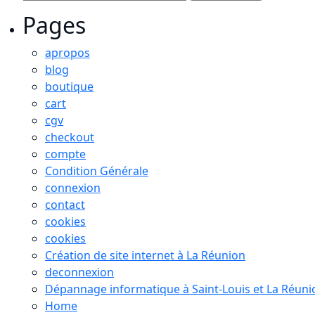
Pages
apropos
blog
boutique
cart
cgv
checkout
compte
Condition Générale
connexion
contact
cookies
cookies
Création de site internet à La Réunion
deconnexion
Dépannage informatique à Saint-Louis et La Réuni
Home