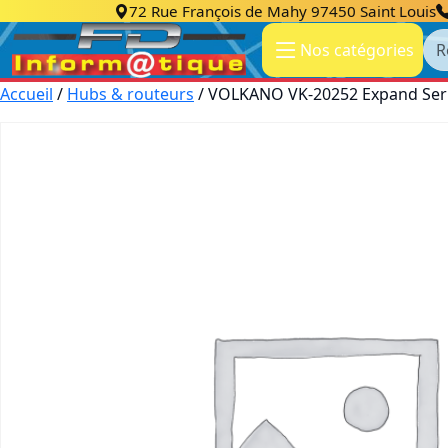
72 Rue François de Mahy 97450 Saint Louis
Re
Nos catégories
Accueil
/
Hubs & routeurs
/ VOLKANO VK-20252 Expand Seri