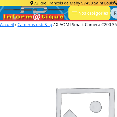
72 Rue François de Mahy 97450 Saint Louis
Re
Nos catégories
Accueil
/
Cameras usb & ip
/ XIAOMI Smart Camera C200 360°