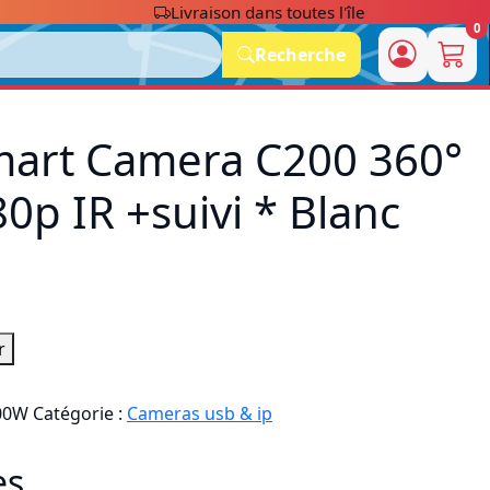
Livraison dans toutes l'île
0
Recherche
art Camera C200 360°
0p IR +suivi * Blanc
r
00W
Catégorie :
Cameras usb & ip
es