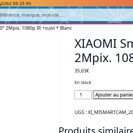
0262 09 25 95
cherche
 2Mpix. 1080p IR +suivi * Blanc
XIAOMI Sm
2Mpix. 108
35,63
€
En stock
quantité
Ajouter au panie
de
XIAOMI
UGS :
XI_MISMARTCAM_2
Smart
Camera
Produits similair
C200