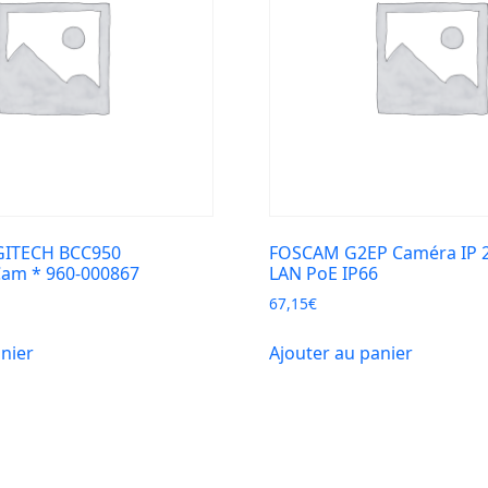
ITECH BCC950
FOSCAM G2EP Caméra IP 2
Cam * 960-000867
LAN PoE IP66
67,15
€
anier
Ajouter au panier