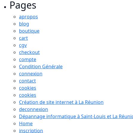
Pages
apropos
blog
boutique
cart
cgv
checkout
compte
Condition Générale
connexion
contact
cookies
cookies
Création de site internet à La Réunion
deconnexion
Dépannage informatique à Saint-Louis et La Réuni
Home
inscription