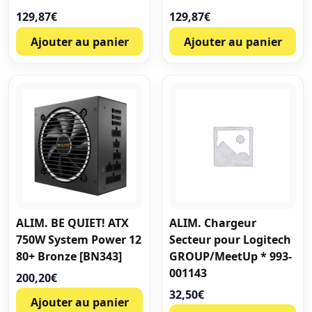
129,87
€
129,87
€
Ajouter au panier
Ajouter au panier
ALIM. BE QUIET! ATX
ALIM. Chargeur
750W System Power 12
Secteur pour Logitech
80+ Bronze [BN343]
GROUP/MeetUp * 993-
001143
200,20
€
32,50
€
Ajouter au panier