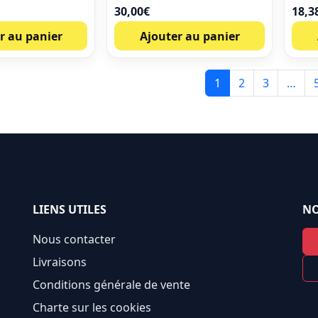
30,00
€
18,3
r au panier
Ajouter au panier
1
2
3
…
LIENS UTILES
NO
Nous contacter
Livraisons
Conditions générale de vente
Charte sur les cookies