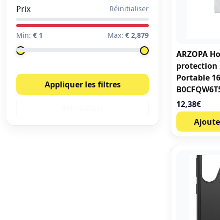
Prix
Réinitialiser
Min:
€ 1
Max:
€ 2,879
ARZOPA Ho
protection
Portable 16
Appliquer les filtres
B0CFQW6T
12,38
€
Réinitialiser
Ajoute