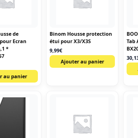
usse de
Binom Housse protection
BOO
 pour Ecran
étui pour X3/X3S
Tab 
,1 *
BX2
9,99
€
57
30,1
Ajouter au panier
r au panier