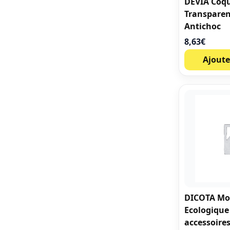
DEVIA Coqu
Transpare
Antichoc
8,63
€
Ajoute
DICOTA Mot
Ecologique
accessoire