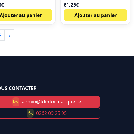
8
€
61,25
€
Ajouter au panier
Ajouter au panier
5
›
US CONTACTER
admin@fdinformatique.re
0262 09 25 95