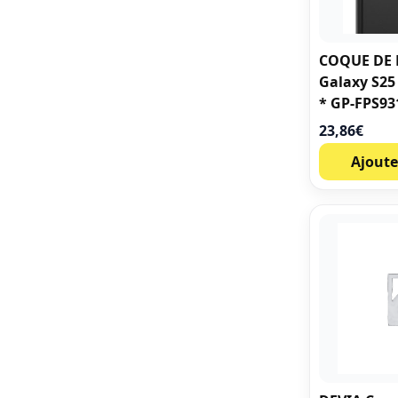
COQUE DE
Galaxy S25
* GP-FPS9
23,86
€
Ajoute