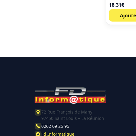
18,31
€
Ajoute
72 Rue François de Mahy
97450 Saint Louis – La Réunion
0262 09 25 95
Fd Informatique