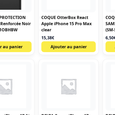
 PROTECTION
COQUE OtterBox React
COQ
 Renforcée Noir
Apple iPhone 15 Pro Max
SAM
31OBHBW
clear
(SM-
15,38
€
6,50
r au panier
Ajouter au panier