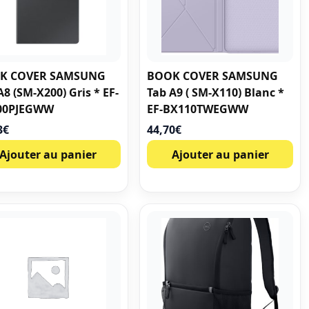
K COVER SAMSUNG
BOOK COVER SAMSUNG
A8 (SM-X200) Gris * EF-
Tab A9 ( SM-X110) Blanc *
00PJEGWW
EF-BX110TWEGWW
3
€
44,70
€
Ajouter au panier
Ajouter au panier