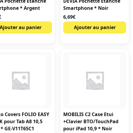
A Pochette Étanche
DEVIA Pochette Étanche
tphone * Argent
Smartphone * Noir
€
6,69
€
Ajouter au panier
Ajouter au panier
o Covers FOLIO EASY
MOBILIS C2 Case Etui
K pour Tab A8 10,5
+Clavier BTO/TouchPad
 * GE-V11T65C1
pour iPad 10,9 * Noir