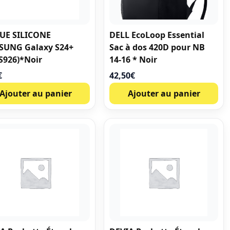
UE SILICONE
DELL EcoLoop Essential
SUNG Galaxy S24+
Sac à dos 420D pour NB
S926)*Noir
14-16 * Noir
€
42,50
€
Ajouter au panier
Ajouter au panier