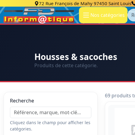
72 Rue François de Mahy 97450 Saint Louis
Re
Nos catégories
Housses & sacoches
Produits de cette catégorie.
69 produits 
Recherche
Cliquez dans le champ pour afficher les
catégories.