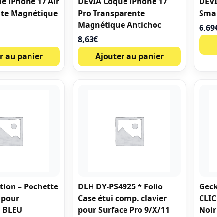
e iPhone 17 Air
DEVIA Coque iPhone 17
DEVI
nte Magnétique
Pro Transparente
Smar
Magnétique Antichoc
6,69
8,63
€
r au panier
Ajouter au panier
ion – Pochette
DLH DY-PS4925 * Folio
Geck
 pour
Case étui comp. clavier
CLIC
s BLEU
pour Surface Pro 9/X/11
Noir