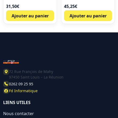
31,50
€
45,25
€
Ajouter au panier
Ajouter au panier
72 Rue François de Mahy
97450 Saint Louis – La Réunion
0262 09 25 95
Fd Informatique
LIENS UTILES
Nous contacter