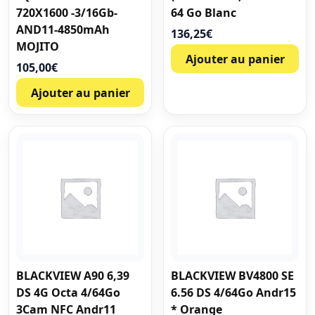
720X1600 -3/16Gb-
64 Go Blanc
AND11-4850mAh
136,25
€
MOJITO
Ajouter au panier
105,00
€
Ajouter au panier
BLACKVIEW A90 6,39
BLACKVIEW BV4800 SE
DS 4G Octa 4/64Go
6.56 DS 4/64Go Andr15
3Cam NFC Andr11
* Orange