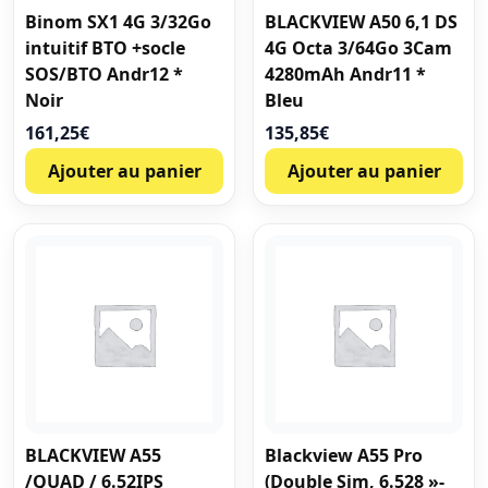
Binom SX1 4G 3/32Go
BLACKVIEW A50 6,1 DS
intuitif BTO +socle
4G Octa 3/64Go 3Cam
SOS/BTO Andr12 *
4280mAh Andr11 *
Noir
Bleu
161,25
€
135,85
€
Ajouter au panier
Ajouter au panier
BLACKVIEW A55
Blackview A55 Pro
/QUAD / 6.52IPS
(Double Sim, 6.528 »-