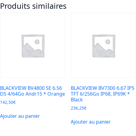
Produits similaires
3/32Go
intuitif
BTO
+socle
SOS/BTO
Andr12
*
Noir
BLACKVIEW BV4800 SE 6.56
BLACKVIEW BV7300 6.67 IPS
DS 4/64Go Andr15 * Orange
TFT 6/256Go IP68, IP69K *
Black
142,50
€
236,25
€
Ajouter au panier
Ajouter au panier