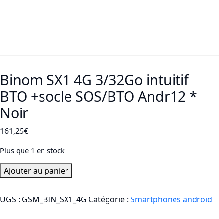
Binom SX1 4G 3/32Go intuitif
BTO +socle SOS/BTO Andr12 *
Noir
161,25
€
Plus que 1 en stock
quantité
Ajouter au panier
de
Binom
UGS :
GSM_BIN_SX1_4G
Catégorie :
Smartphones android
SX1
4G