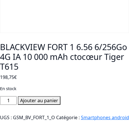
BLACKVIEW FORT 1 6.56 6/256Go
4G IA 10 000 mAh ctocœur Tiger
T615
198,75
€
En stock
quantité
Ajouter au panier
de
BLACKVIEW
UGS :
GSM_BV_FORT_1_O
Catégorie :
Smartphones android
FORT
1