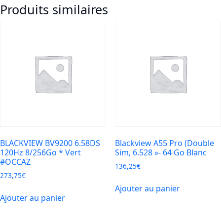
Produits similaires
6.56
6/256Go
4G
IA
10
000
mAh
ctocœur
Tiger
T615
BLACKVIEW BV9200 6.58DS
Blackview A55 Pro (Double
120Hz 8/256Go * Vert
Sim, 6.528 »- 64 Go Blanc
#OCCAZ
136,25
€
273,75
€
Ajouter au panier
Ajouter au panier