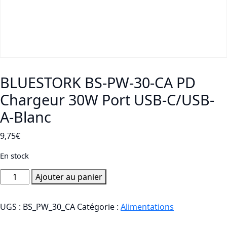
BLUESTORK BS-PW-30-CA PD
Chargeur 30W Port USB-C/USB-
A-Blanc
9,75
€
En stock
quantité
Ajouter au panier
de
BLUESTORK
UGS :
BS_PW_30_CA
Catégorie :
Alimentations
BS-
PW-