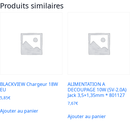
Produits similaires
30-
CA
PD
Chargeur
30W
Port
USB-
C/USB-
A-
Blanc
BLACKVIEW Chargeur 18W
ALIMENTATION A
EU
DECOUPAGE 10W (5V-2.0A)
Jack 3,5×1,35mm * 801127
5,85
€
7,67
€
Ajouter au panier
Ajouter au panier