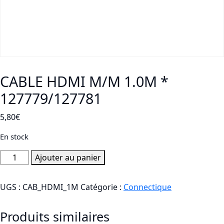
CABLE HDMI M/M 1.0M *
127779/127781
5,80
€
En stock
quantité
Ajouter au panier
de
CABLE
UGS :
CAB_HDMI_1M
Catégorie :
Connectique
HDMI
M/M
Produits similaires
1.0M