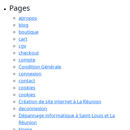
Pages
apropos
blog
boutique
cart
cgv
checkout
compte
Condition Générale
connexion
contact
cookies
cookies
Création de site internet à La Réunion
deconnexion
Dépannage informatique à Saint-Louis et La
Réunion
Home