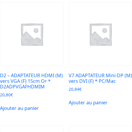
*
127779/127781
D2 – ADAPTATEUR HDMI (M)
V7 ADAPTATEUR Mini-DP (M)
vers VGA (F) 15cm Or *
vers DVI (F) * PC/Mac
D2ADPVGAFHDMIM
20,84
€
20,80
€
Ajouter au panier
Ajouter au panier