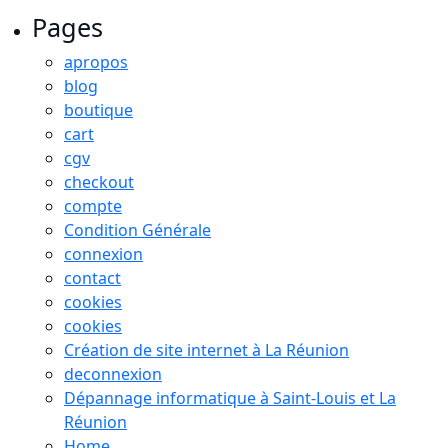
Pages
apropos
blog
boutique
cart
cgv
checkout
compte
Condition Générale
connexion
contact
cookies
cookies
Création de site internet à La Réunion
deconnexion
Dépannage informatique à Saint-Louis et La
Réunion
Home