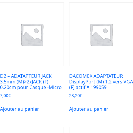
4K/2K
@60Hz
*
128897
D2 – ADATAPTEUR JACK
DACOMEX ADAPTATEUR
3.5mm (M)>2xJACK (F)
DisplayPort (M) 1.2 vers VGA
0.20cm pour Casque -Micro
(F) actif * 199059
7,00
€
23,20
€
Ajouter au panier
Ajouter au panier