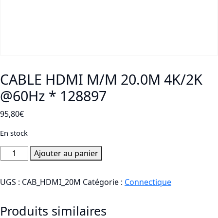
CABLE HDMI M/M 20.0M 4K/2K
@60Hz * 128897
95,80
€
En stock
quantité
Ajouter au panier
de
CABLE
UGS :
CAB_HDMI_20M
Catégorie :
Connectique
HDMI
M/M
Produits similaires
20.0M