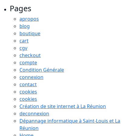
Pages
apropos
blog
boutique
cart
cgv
checkout
compte
Condition Générale
connexion
contact
cookies
cookies
Création de site internet à La Réunion
deconnexion
Dépannage informatique à Saint-Louis et La
Réunion
Home