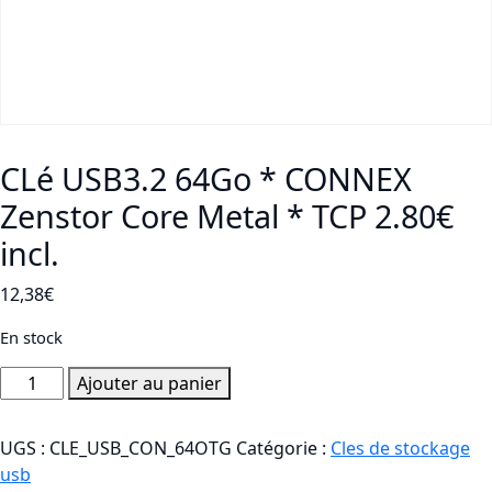
CLé USB3.2 64Go * CONNEX
Zenstor Core Metal * TCP 2.80€
incl.
12,38
€
En stock
quantité
Ajouter au panier
de
CLé
UGS :
CLE_USB_CON_64OTG
Catégorie :
Cles de stockage
USB3.2
usb
64Go