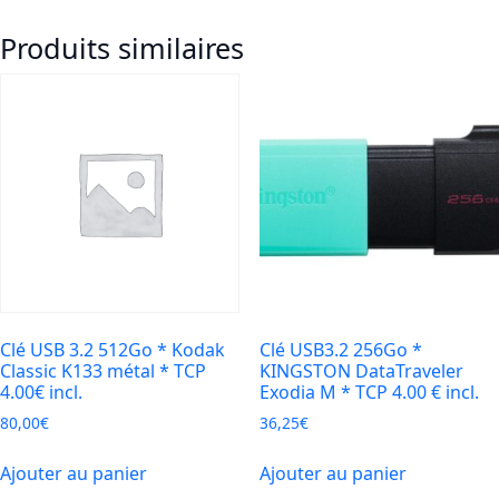
*
Produits similaires
CONNEX
Zenstor
Core
Metal
*
TCP
2.80€
incl.
Clé USB 3.2 512Go * Kodak
Clé USB3.2 256Go *
Classic K133 métal * TCP
KINGSTON DataTraveler
4.00€ incl.
Exodia M * TCP 4.00 € incl.
80,00
€
36,25
€
Ajouter au panier
Ajouter au panier