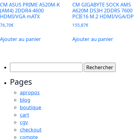
CM ASUS PRIME A520M-K
CM GIGABYTE SOCK AM5
(AM4) 2DDR4-4600
A620M DS3H 2DDR5 7600
HDMI/VGA mATX
PCIE16 M.2 HDMI/VGA/DP
76,70
€
155,87
€
Ajouter au panier
Ajouter au panier
Rechercher :
Pages
apropos
blog
boutique
cart
cgv
checkout
compte