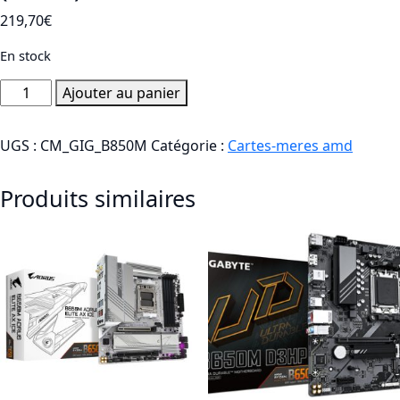
219,70
€
En stock
quantité
Ajouter au panier
de
CM
UGS :
CM_GIG_B850M
Catégorie :
Cartes-meres amd
GIGABYTE
B850M
Produits similaires
GAMING
X
(sAM5)
DDR5
WiFi6E
mATX