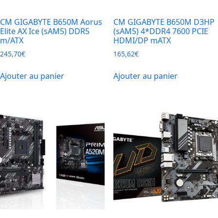
CM GIGABYTE B650M Aorus
CM GIGABYTE B650M D3HP
Elite AX Ice (sAM5) DDR5
(sAM5) 4*DDR4 7600 PCIE
m/ATX
HDMI/DP mATX
245,70
€
165,62
€
Ajouter au panier
Ajouter au panier