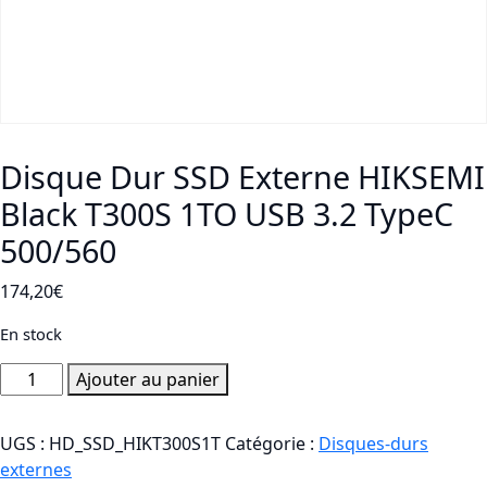
Disque Dur SSD Externe HIKSEMI
Black T300S 1TO USB 3.2 TypeC
500/560
174,20
€
En stock
quantité
Ajouter au panier
de
Disque
UGS :
HD_SSD_HIKT300S1T
Catégorie :
Disques-durs
Dur
externes
SSD