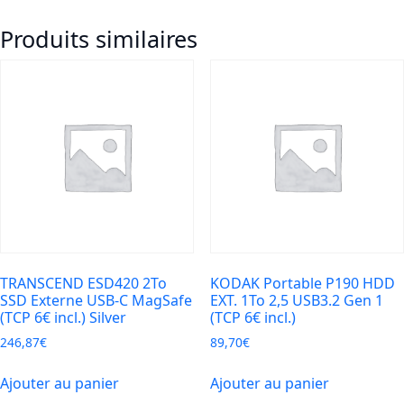
Externe
Produits similaires
HIKSEMI
Black
T300S
1TO
USB
3.2
TypeC
500/560
TRANSCEND ESD420 2To
KODAK Portable P190 HDD
SSD Externe USB-C MagSafe
EXT. 1To 2,5 USB3.2 Gen 1
(TCP 6€ incl.) Silver
(TCP 6€ incl.)
246,87
€
89,70
€
Ajouter au panier
Ajouter au panier