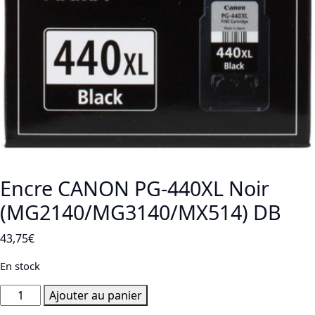
Encre CANON PG-440XL Noir
(MG2140/MG3140/MX514) DB
43,75
€
En stock
quantité
Ajouter au panier
de