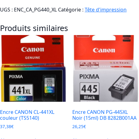
Encre
UGS :
ENC_CA_PG440_XL
Catégorie :
Tête d'impression
CANON
PG-
Produits similaires
440XL
Noir
(MG2140/MG3140/MX514)
DB
Encre CANON CL-441XL
Encre CANON PG-445XL
couleur (TS5140)
Noir (15ml) DB 8282B001AA
37,38
€
26,25
€