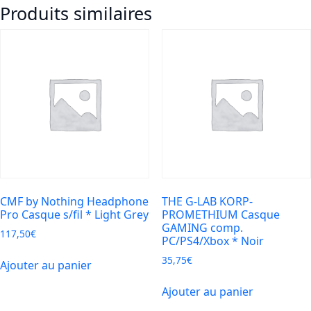
Produits similaires
-
Clam
Fuse
-
Wireless
over-
ear
headphones
with
Hybrid
CMF by Nothing Headphone
THE G-LAB KORP-
Pro Casque s/fil * Light Grey
PROMETHIUM Casque
GAMING comp.
117,50
€
PC/PS4/Xbox * Noir
35,75
€
Ajouter au panier
Ajouter au panier