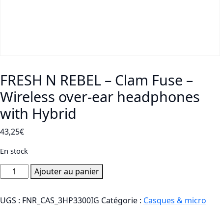
FRESH N REBEL – Clam Fuse –
Wireless over-ear headphones
with Hybrid
43,25
€
En stock
quantité
Ajouter au panier
de
FRESH
UGS :
FNR_CAS_3HP3300IG
Catégorie :
Casques & micro
N
REBEL