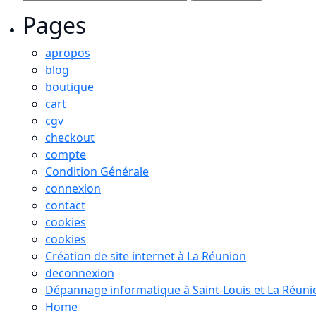
Pages
apropos
blog
boutique
cart
cgv
checkout
compte
Condition Générale
connexion
contact
cookies
cookies
Création de site internet à La Réunion
deconnexion
Dépannage informatique à Saint-Louis et La Réuni
Home