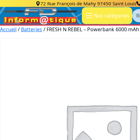
72 Rue François de Mahy 97450 Saint Louis
Re
Nos catégories
Accueil
/
Batteries
/ FRESH N REBEL – Powerbank 6000 mAh U