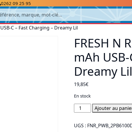
0262 09 25 95
cherche
SB-C – Fast Charging – Dreamy Lil
FRESH N R
mAh USB-C
Dreamy Li
19,85
€
En stock
quantité
Ajouter au panie
de
FRESH
UGS :
FNR_PWB_2PB6100
N