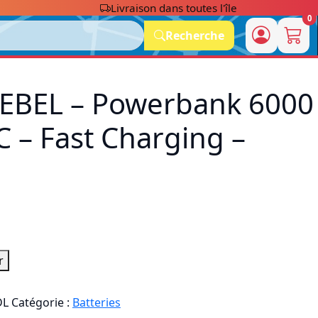
Livraison dans toutes l'île
0
Recherche
EBEL – Powerbank 6000
 – Fast Charging –
l
r
DL
Catégorie :
Batteries