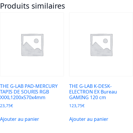
Produits similaires
-
Smart
Finder
Tag
-
works
with
Apple
Find
My
-
Ice
THE G-LAB PAD-MERCURY
THE G-LAB K-DESK-
Gre
TAPIS DE SOURIS RGB
ELECTRON EX Bureau
XXXL1200x570x4mm
GAMING 120 cm
23,75
€
123,75
€
Ajouter au panier
Ajouter au panier