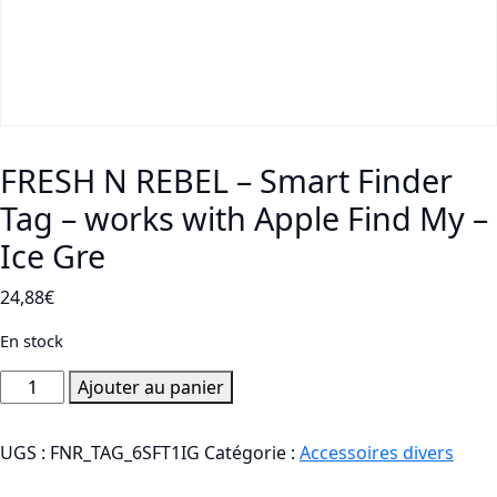
FRESH N REBEL – Smart Finder
Tag – works with Apple Find My –
Ice Gre
24,88
€
En stock
quantité
Ajouter au panier
de
FRESH
UGS :
FNR_TAG_6SFT1IG
Catégorie :
Accessoires divers
N
REBEL