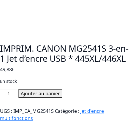
IMPRIM. CANON MG2541S 3-en-
1 Jet d’encre USB * 445XL/446XL
49,88
€
En stock
quantité
Ajouter au panier
de
IMPRIM.
UGS :
IMP_CA_MG2541S
Catégorie :
Jet d'encre
CANON
multifonctions
MG2541S
3-