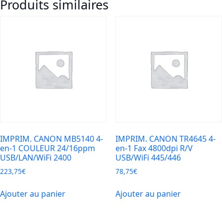
Produits similaires
en-
1
Jet
d'encre
USB
*
445XL/446XL
IMPRIM. CANON MB5140 4-
IMPRIM. CANON TR4645 4-
en-1 COULEUR 24/16ppm
en-1 Fax 4800dpi R/V
USB/LAN/WiFi 2400
USB/WiFi 445/446
223,75
€
78,75
€
Ajouter au panier
Ajouter au panier