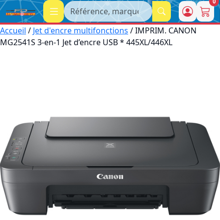
0
Recherche
Accueil
/
Jet d'encre multifonctions
/ IMPRIM. CANON
MG2541S 3-en-1 Jet d’encre USB * 445XL/446XL