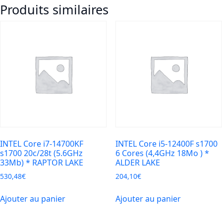
Produits similaires
14100
s1700
4
Cores
(3.5Ghz
12MO
)
RAPTOR
LAKE
REf
INTEL Core i7-14700KF
INTEL Core i5-12400F s1700
s1700 20c/28t (5.6GHz
6 Cores (4,4GHz 18Mo ) *
33Mb) * RAPTOR LAKE
ALDER LAKE
530,48
€
204,10
€
Ajouter au panier
Ajouter au panier