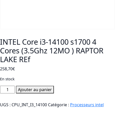
INTEL Core i3-14100 s1700 4
Cores (3.5Ghz 12MO ) RAPTOR
LAKE REf
258,70
€
En stock
quantité
Ajouter au panier
de
INTEL
UGS :
CPU_INT_I3_14100
Catégorie :
Processeurs intel
Core
i3-