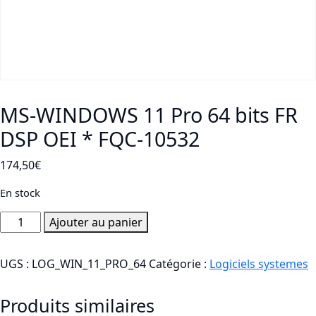
MS-WINDOWS 11 Pro 64 bits FR
DSP OEI * FQC-10532
174,50
€
En stock
quantité
Ajouter au panier
de
MS-
UGS :
LOG_WIN_11_PRO_64
Catégorie :
Logiciels systemes
WINDOWS
11
Produits similaires
Pro