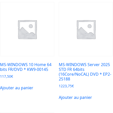
64
bits
FR
DSP
OEI
*
FQC-
10532
MS-WINDOWS 10 Home 64
MS-WINDOWS Server 2025
bits FR/DVD * KW9-00145
STD FR 64bits
(16Core/NoCAL) DVD * EP2-
117,50
€
25188
1223,75
€
Ajouter au panier
Ajouter au panier