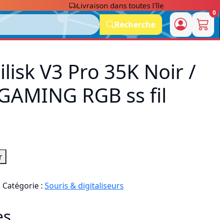
Livraison dans toutes l'île
0
Recherche
lisk V3 Pro 35K Noir /
AMING RGB ss fil
r
1
Catégorie :
Souris & digitaliseurs
es