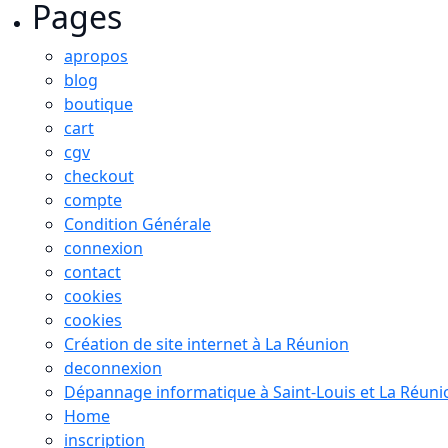
Pages
apropos
blog
boutique
cart
cgv
checkout
compte
Condition Générale
connexion
contact
cookies
cookies
Création de site internet à La Réunion
deconnexion
Dépannage informatique à Saint-Louis et La Réuni
Home
inscription