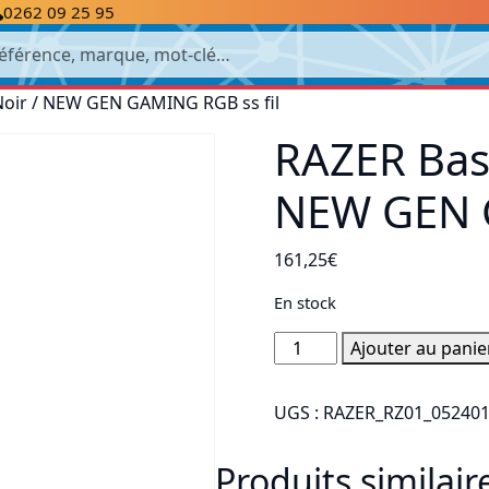
0262 09 25 95
cherche
 Noir / NEW GEN GAMING RGB ss fil
RAZER Basi
NEW GEN G
161,25
€
En stock
quantité
Ajouter au panie
de
RAZER
UGS :
RAZER_RZ01_05240
Basilisk
V3
Produits similair
Pro