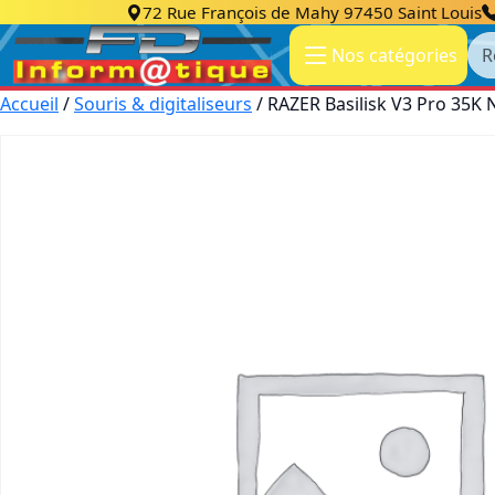
72 Rue François de Mahy 97450 Saint Louis
Re
Nos catégories
Accueil
/
Souris & digitaliseurs
/ RAZER Basilisk V3 Pro 35K