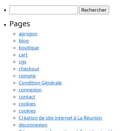
Rechercher :
Pages
apropos
blog
boutique
cart
cgv
checkout
compte
Condition Générale
connexion
contact
cookies
cookies
Création de site internet à La Réunion
deconnexion