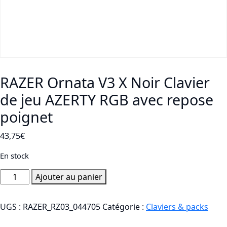
RAZER Ornata V3 X Noir Clavier
de jeu AZERTY RGB avec repose
poignet
43,75
€
En stock
quantité
Ajouter au panier
de
RAZER
UGS :
RAZER_RZ03_044705
Catégorie :
Claviers & packs
Ornata
V3