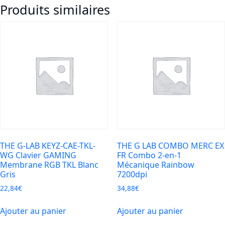
Produits similaires
X
Noir
Clavier
de
jeu
AZERTY
RGB
avec
repose
poignet
THE G-LAB KEYZ-CAE-TKL-
THE G LAB COMBO MERC EX
WG Clavier GAMING
FR Combo 2-en-1
Membrane RGB TKL Blanc
Mécanique Rainbow
Gris
7200dpi
22,84
€
34,88
€
Ajouter au panier
Ajouter au panier