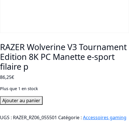
RAZER Wolverine V3 Tournament
Edition 8K PC Manette e-sport
filaire p
86,25
€
Plus que 1 en stock
quantité
Ajouter au panier
de
RAZER
UGS :
RAZER_RZ06_055501
Catégorie :
Accessoires gaming
Wolverine
V3