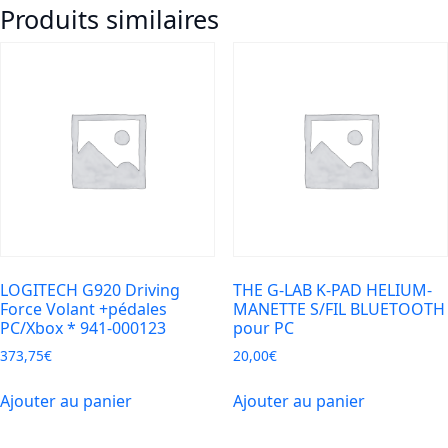
Produits similaires
Tournament
Edition
8K
PC
Manette
e-
sport
filaire
p
LOGITECH G920 Driving
THE G-LAB K-PAD HELIUM-
Force Volant +pédales
MANETTE S/FIL BLUETOOTH
PC/Xbox * 941-000123
pour PC
373,75
€
20,00
€
Ajouter au panier
Ajouter au panier