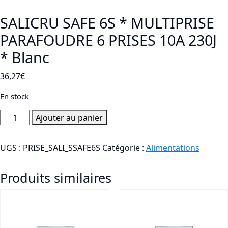
SALICRU SAFE 6S * MULTIPRISE
PARAFOUDRE 6 PRISES 10A 230J
* Blanc
36,27
€
En stock
quantité
Ajouter au panier
de
SALICRU
UGS :
PRISE_SALI_SSAFE6S
Catégorie :
Alimentations
SAFE
6S
Produits similaires
*
MULTIPRISE
PARAFOUDRE
6
PRISES