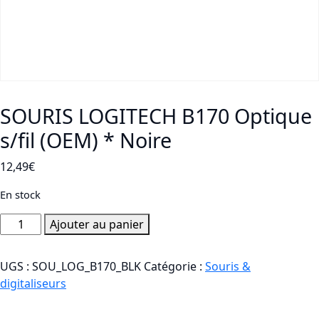
SOURIS LOGITECH B170 Optique
s/fil (OEM) * Noire
12,49
€
En stock
quantité
Ajouter au panier
de
SOURIS
UGS :
SOU_LOG_B170_BLK
Catégorie :
Souris &
LOGITECH
digitaliseurs
B170
Optique