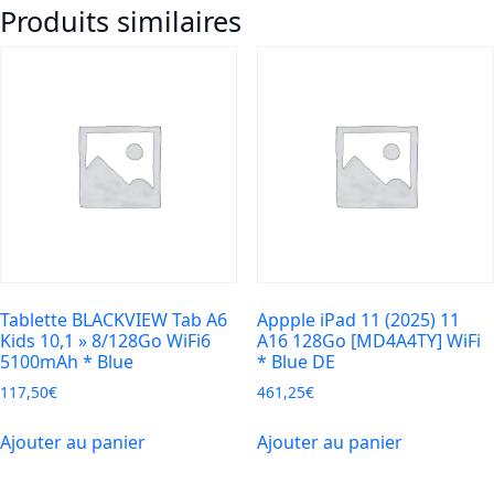
Produits similaires
20
kids
10.1HD
4/64Go
wifi5
Andr15*Bleu
Tablette BLACKVIEW Tab A6
Appple iPad 11 (2025) 11
Kids 10,1 » 8/128Go WiFi6
A16 128Go [MD4A4TY] WiFi
5100mAh * Blue
* Blue DE
117,50
€
461,25
€
Ajouter au panier
Ajouter au panier