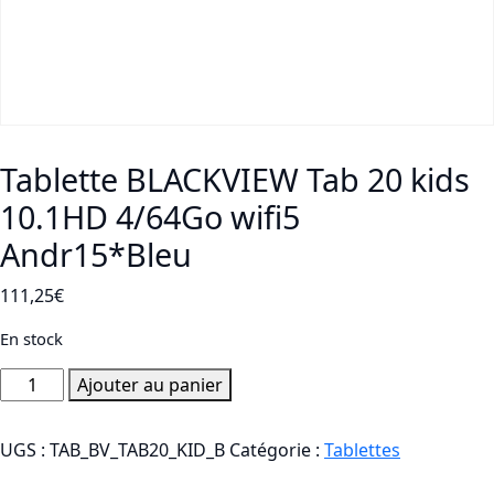
Tablette BLACKVIEW Tab 20 kids
10.1HD 4/64Go wifi5
Andr15*Bleu
111,25
€
En stock
quantité
Ajouter au panier
de
Tablette
UGS :
TAB_BV_TAB20_KID_B
Catégorie :
Tablettes
BLACKVIEW
Tab