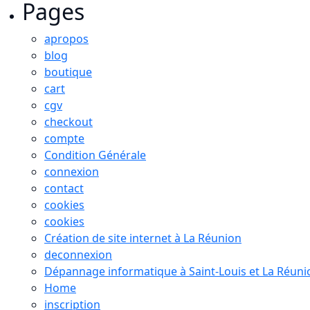
Pages
apropos
blog
boutique
cart
cgv
checkout
compte
Condition Générale
connexion
contact
cookies
cookies
Création de site internet à La Réunion
deconnexion
Dépannage informatique à Saint-Louis et La Réuni
Home
inscription