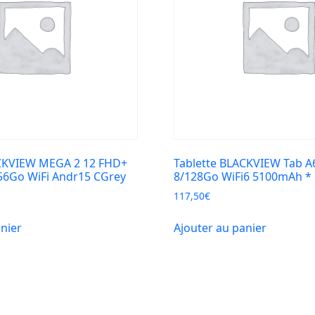
ACKVIEW MEGA 2 12 FHD+
Tablette BLACKVIEW Tab A6
56Go WiFi Andr15 CGrey
8/128Go WiFi6 5100mAh * 
117,50
€
anier
Ajouter au panier