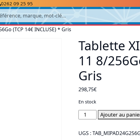
0262 09 25 95
cherche
56Go (TCP 14€ INCLUSE) * Gris
Tablette 
11 8/256G
Gris
298,75
€
En stock
quantité
Ajouter au panie
de
Tablette
UGS :
TAB_MIPAD24G256
XIAOMI