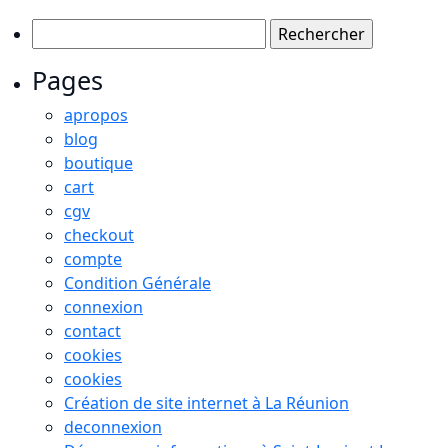
Rechercher :
Pages
apropos
blog
boutique
cart
cgv
checkout
compte
Condition Générale
connexion
contact
cookies
cookies
Création de site internet à La Réunion
deconnexion