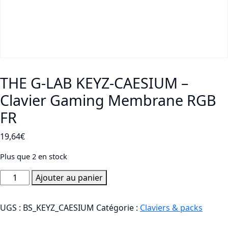
THE G-LAB KEYZ-CAESIUM –
Clavier Gaming Membrane RGB
FR
19,64
€
Plus que 2 en stock
quantité
Ajouter au panier
de
THE
UGS :
BS_KEYZ_CAESIUM
Catégorie :
Claviers & packs
G-
LAB