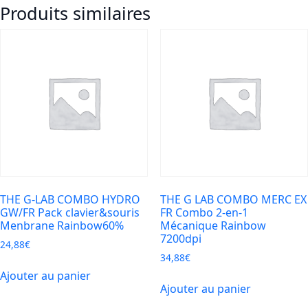
Produits similaires
KEYZ-
CAESIUM
-
Clavier
Gaming
Membrane
RGB
FR
THE G-LAB COMBO HYDRO
THE G LAB COMBO MERC EX
GW/FR Pack clavier&souris
FR Combo 2-en-1
Menbrane Rainbow60%
Mécanique Rainbow
7200dpi
24,88
€
34,88
€
Ajouter au panier
Ajouter au panier