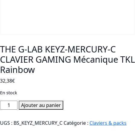
THE G-LAB KEYZ-MERCURY-C
CLAVIER GAMING Mécanique TKL
Rainbow
32,38
€
En stock
quantité
Ajouter au panier
de
THE
UGS :
BS_KEYZ_MERCURY_C
Catégorie :
Claviers & packs
G-
LAB