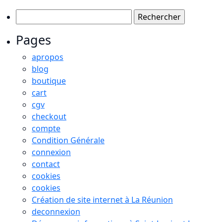
Rechercher :
Pages
apropos
blog
boutique
cart
cgv
checkout
compte
Condition Générale
connexion
contact
cookies
cookies
Création de site internet à La Réunion
deconnexion