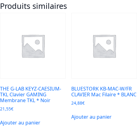
Produits similaires
KEYZ-
MERCURY-
C
CLAVIER
GAMING
Mécanique
TKL
Rainbow
THE G-LAB KEYZ-CAESIUM-
BLUESTORK KB-MAC-W/FR
TKL Clavier GAMING
CLAVIER Mac Filaire * BLANC
Membrane TKL * Noir
24,88
€
21,55
€
Ajouter au panier
Ajouter au panier