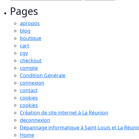
Pages
apropos
blog
boutique
cart
cgv
checkout
compte
Condition Générale
connexion
contact
cookies
cookies
Création de site internet à La Réunion
deconnexion
Dépannage informatique à Saint-Louis et La Réuni
Home