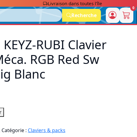
Livraison dans toutes l'île
0
Recherche
 KEYZ-RUBI Clavier
éca. RGB Red Sw
ig Blanc
r
R
Catégorie :
Claviers & packs