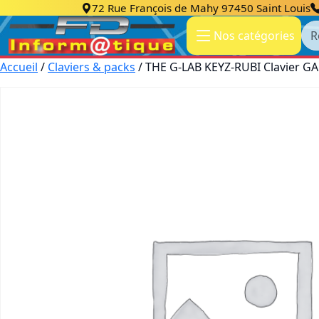
72 Rue François de Mahy 97450 Saint Louis
Re
Nos catégories
Accueil
/
Claviers & packs
/ THE G-LAB KEYZ-RUBI Clavier G