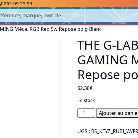
0262 09 25 95
cherche
AMING Méca. RGB Red Sw Repose poig Blanc
THE G-LAB
GAMING M
Repose po
62,38
€
En stock
quantité
Ajouter au panie
de
THE
UGS :
BS_KEYZ_RUBI_W/F
G-