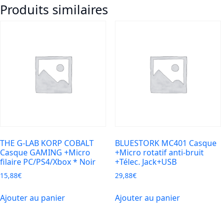
Produits similaires
KORP
COBALT
7.1
EX
Casque
GAMING
Surround
7.1
RGB
PC/PS4
THE G-LAB KORP COBALT
BLUESTORK MC401 Casque
Casque GAMING +Micro
+Micro rotatif anti-bruit
filaire PC/PS4/Xbox * Noir
+Télec. Jack+USB
15,88
€
29,88
€
Ajouter au panier
Ajouter au panier