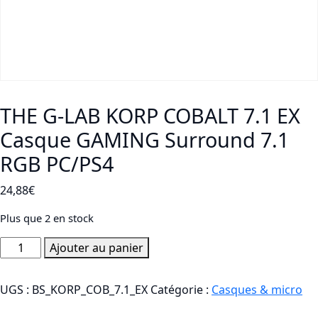
THE G-LAB KORP COBALT 7.1 EX
Casque GAMING Surround 7.1
RGB PC/PS4
24,88
€
Plus que 2 en stock
quantité
Ajouter au panier
de
THE
UGS :
BS_KORP_COB_7.1_EX
Catégorie :
Casques & micro
G-
LAB