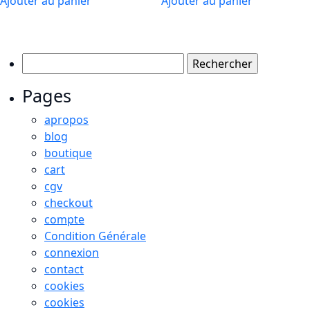
Ajouter au panier
Ajouter au panier
Rechercher :
Pages
apropos
blog
boutique
cart
cgv
checkout
compte
Condition Générale
connexion
contact
cookies
cookies