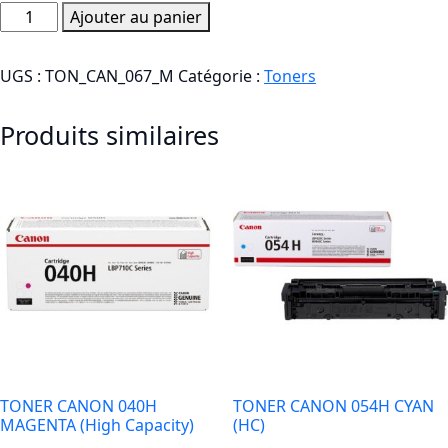
quantité
Ajouter au panier
de
TONER
UGS :
TON_CAN_067_M
Catégorie :
Toners
CANON
067
Produits similaires
MAGENTA
TONER CANON 040H
TONER CANON 054H CYAN
MAGENTA (High Capacity)
(HC)