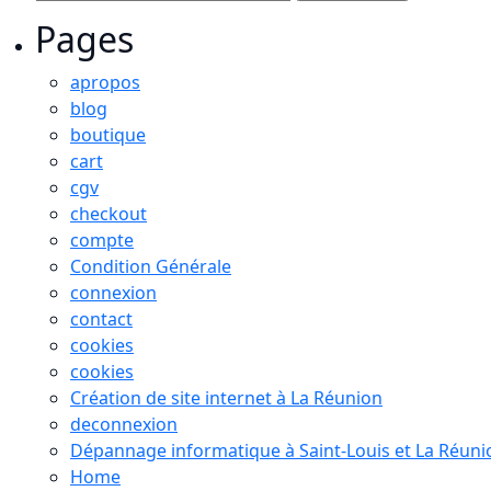
Pages
apropos
blog
boutique
cart
cgv
checkout
compte
Condition Générale
connexion
contact
cookies
cookies
Création de site internet à La Réunion
deconnexion
Dépannage informatique à Saint-Louis et La Réuni
Home