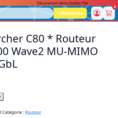
Livraison dans toutes l'île
0
Recherche
rcher C80 * Routeur
900 Wave2 MU-MIMO
GbL
r
0
Catégorie :
Routeur