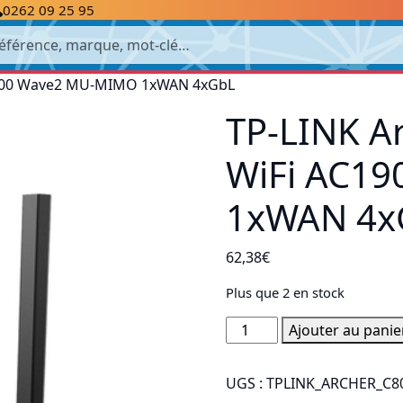
0262 09 25 95
cherche
C1900 Wave2 MU-MIMO 1xWAN 4xGbL
TP-LINK A
WiFi AC1
1xWAN 4x
62,38
€
Plus que 2 en stock
quantité
Ajouter au panie
de
TP-
UGS :
TPLINK_ARCHER_C8
LINK