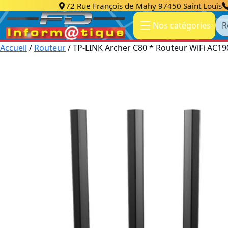
72 Rue François de Mahy 97450 Saint Louis
Re
Nos catégories
Accueil
/
Routeur
/ TP-LINK Archer C80 * Routeur WiFi A