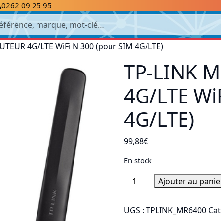
0262 09 25 95
cherche
UTEUR 4G/LTE WiFi N 300 (pour SIM 4G/LTE)
TP-LINK 
4G/LTE Wi
4G/LTE)
99,88
€
En stock
quantité
Ajouter au panie
de
TP-
UGS :
TPLINK_MR6400
Cat
LINK