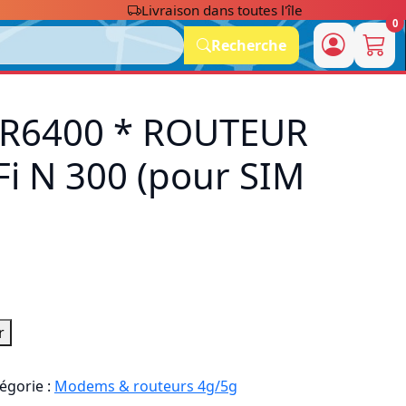
Livraison dans toutes l'île
0
Recherche
MR6400 * ROUTEUR
Fi N 300 (pour SIM
r
égorie :
Modems & routeurs 4g/5g