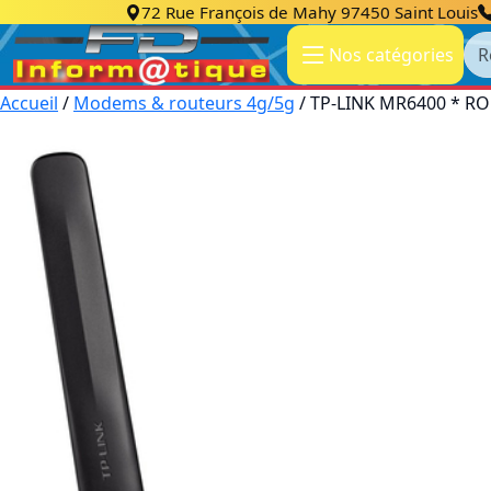
72 Rue François de Mahy 97450 Saint Louis
Re
Nos catégories
Accueil
/
Modems & routeurs 4g/5g
/ TP-LINK MR6400 * RO