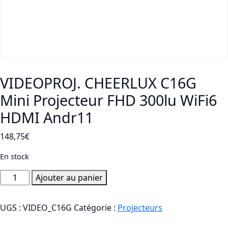
VIDEOPROJ. CHEERLUX C16G
Mini Projecteur FHD 300lu WiFi6
HDMI Andr11
148,75
€
En stock
quantité
Ajouter au panier
de
VIDEOPROJ.
UGS :
VIDEO_C16G
Catégorie :
Projecteurs
CHEERLUX
C16G