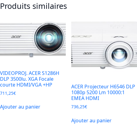
Produits similaires
Mini
Projecteur
FHD
300lu
WiFi6
HDMI
Andr11
VIDEOPROJ. ACER S1286H
DLP 3500lu. XGA Focale
courte HDMI/VGA +HP
ACER Projecteur H6546 DLP
1080p 5200 Lm 10000:1
711,25
€
EMEA HDMI
Ajouter au panier
736,25
€
Ajouter au panier