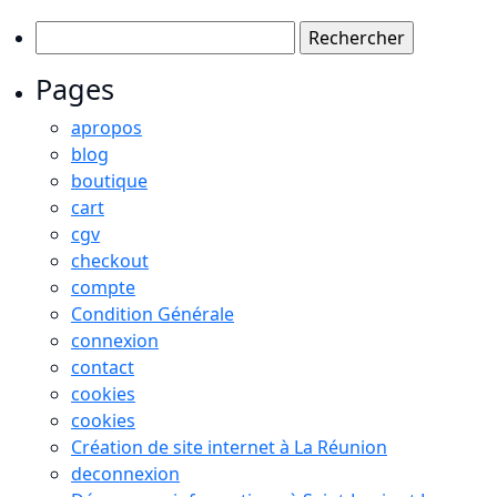
Rechercher :
Pages
apropos
blog
boutique
cart
cgv
checkout
compte
Condition Générale
connexion
contact
cookies
cookies
Création de site internet à La Réunion
deconnexion