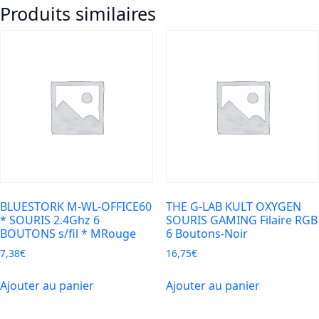
Produits similaires
WT
TALC
Series
SOURIS
1600dpi
3b.
s/fil
USB
*
Bleu
BLUESTORK M-WL-OFFICE60
THE G-LAB KULT OXYGEN
* SOURIS 2.4Ghz 6
SOURIS GAMING Filaire RGB
BOUTONS s/fil * MRouge
6 Boutons-Noir
7,38
€
16,75
€
Ajouter au panier
Ajouter au panier