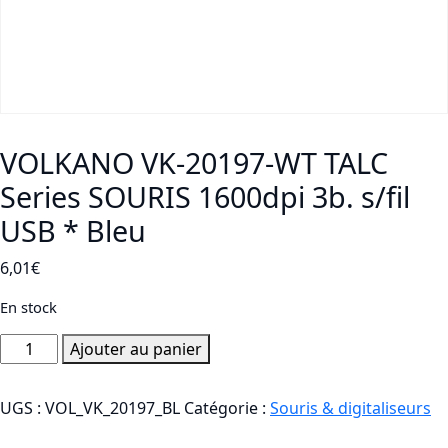
VOLKANO VK-20197-WT TALC
Series SOURIS 1600dpi 3b. s/fil
USB * Bleu
6,01
€
En stock
quantité
Ajouter au panier
de
VOLKANO
UGS :
VOL_VK_20197_BL
Catégorie :
Souris & digitaliseurs
VK-
20197-