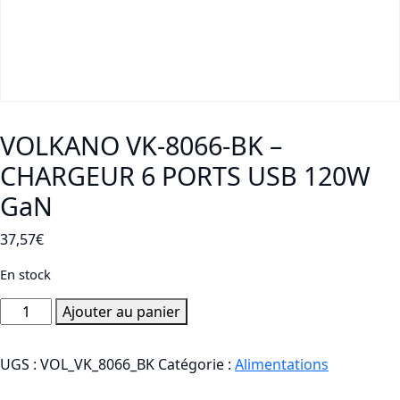
VOLKANO VK-8066-BK –
CHARGEUR 6 PORTS USB 120W
GaN
37,57
€
En stock
quantité
Ajouter au panier
de
VOLKANO
UGS :
VOL_VK_8066_BK
Catégorie :
Alimentations
VK-
8066-