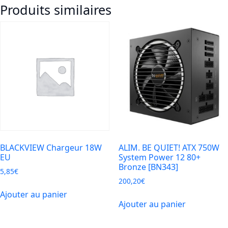
Produits similaires
BK
-
CHARGEUR
6
PORTS
USB
120W
GaN
BLACKVIEW Chargeur 18W
ALIM. BE QUIET! ATX 750W
EU
System Power 12 80+
Bronze [BN343]
5,85
€
200,20
€
Ajouter au panier
Ajouter au panier