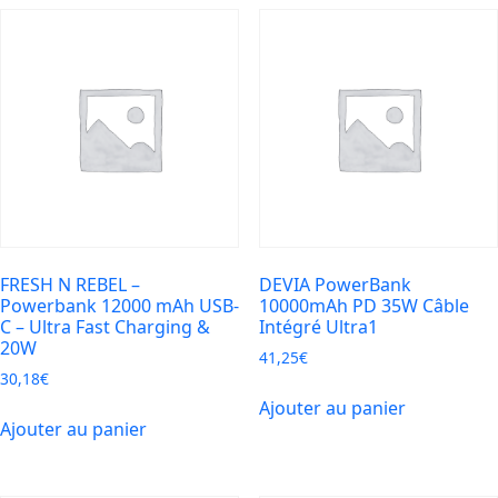
POWER
BANK
PUNCH
SERIES
10000mAH
FRESH N REBEL –
DEVIA PowerBank
Powerbank 12000 mAh USB-
10000mAh PD 35W Câble
C – Ultra Fast Charging &
Intégré Ultra1
20W
41,25
€
30,18
€
Ajouter au panier
Ajouter au panier