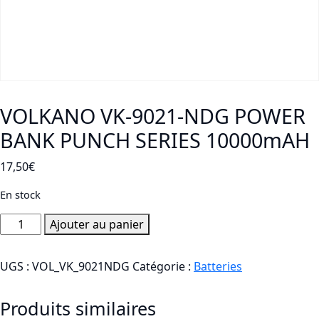
VOLKANO VK-9021-NDG POWER
BANK PUNCH SERIES 10000mAH
17,50
€
En stock
quantité
Ajouter au panier
de
VOLKANO
UGS :
VOL_VK_9021NDG
Catégorie :
Batteries
VK-
9021-
Produits similaires
NDG