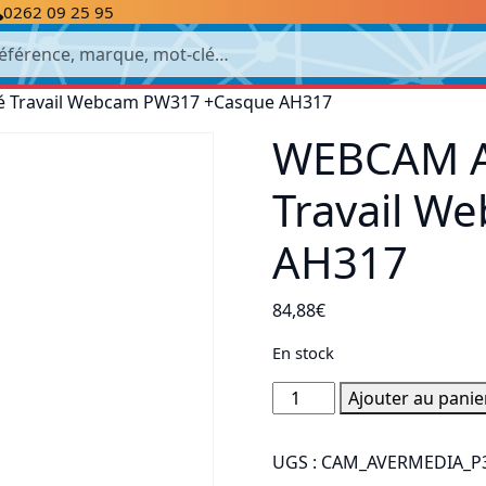
0262 09 25 95
cherche
 Travail Webcam PW317 +Casque AH317
WEBCAM A
Travail W
AH317
84,88
€
En stock
quantité
Ajouter au panie
de
WEBCAM
UGS :
CAM_AVERMEDIA_P
AVERMEDIA