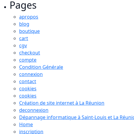
Pages
apropos
blog
boutique
cart
cgv
checkout
compte
Condition Générale
connexion
contact
cookies
cookies
Création de site internet à La Réunion
deconnexion
Dépannage informatique à Saint-Louis et La Réuni
Home
inscription