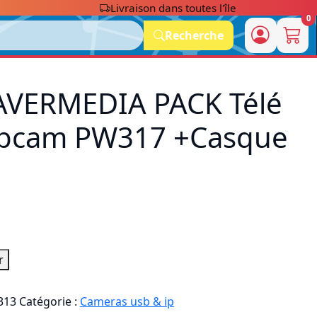
Livraison dans toutes l'île
0
Recherche
VERMEDIA PACK Télé
ebcam PW317 +Casque
r
313
Catégorie :
Cameras usb & ip