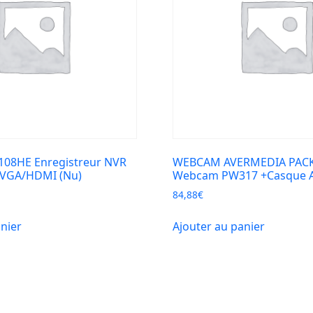
08HE Enregistreur NVR
WEBCAM AVERMEDIA PACK T
 VGA/HDMI (Nu)
Webcam PW317 +Casque 
84,88
€
anier
Ajouter au panier