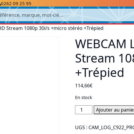
0262 09 25 95
cherche
 Stream 1080p 30i/s +micro stéréo +Trépied
WEBCAM L
Stream 108
+Trépied
114,66
€
En stock
quantité
Ajouter au panie
de
WEBCAM
UGS :
CAM_LOG_C922_PR
LOGITECH