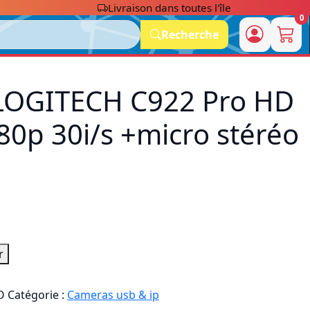
Livraison dans toutes l'île
0
Recherche
OGITECH C922 Pro HD
0p 30i/s +micro stéréo
r
O
Catégorie :
Cameras usb & ip