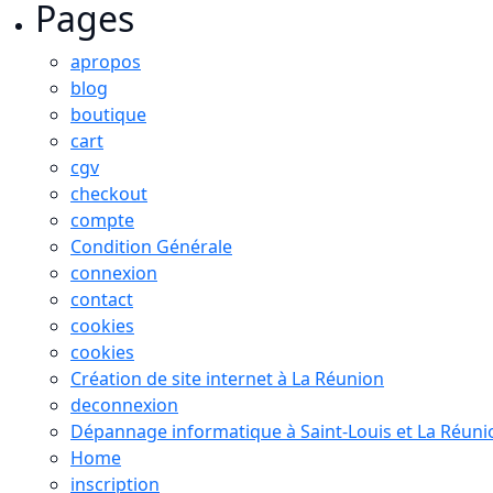
Pages
apropos
blog
boutique
cart
cgv
checkout
compte
Condition Générale
connexion
contact
cookies
cookies
Création de site internet à La Réunion
deconnexion
Dépannage informatique à Saint-Louis et La Réuni
Home
inscription