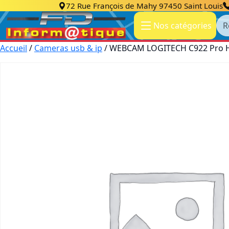
72 Rue François de Mahy 97450 Saint Louis
Re
Nos catégories
Accueil
/
Cameras usb & ip
/ WEBCAM LOGITECH C922 Pro HD