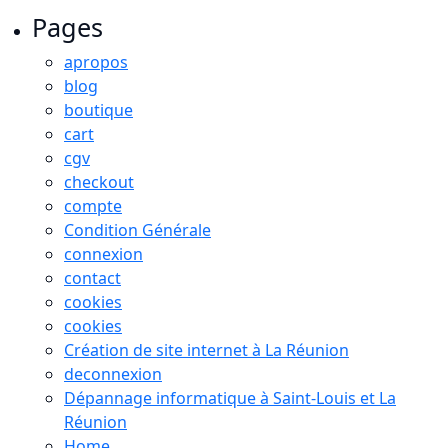
Pages
apropos
blog
boutique
cart
cgv
checkout
compte
Condition Générale
connexion
contact
cookies
cookies
Création de site internet à La Réunion
deconnexion
Dépannage informatique à Saint-Louis et La
Réunion
Home