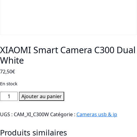
XIAOMI Smart Camera C300 Dual
White
72,50
€
En stock
quantité
Ajouter au panier
de
XIAOMI
UGS :
CAM_XI_C300W
Catégorie :
Cameras usb & ip
Smart
Camera
Produits similaires
C300