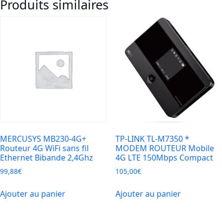
Produits similaires
ROUTEUR
4G/LTE
WiFi
300
(pour
SIM)
MERCUSYS MB230-4G+
TP-LINK TL-M7350 *
Routeur 4G WiFi sans fil
MODEM ROUTEUR Mobile
Ethernet Bibande 2,4Ghz
4G LTE 150Mbps Compact
99,88
€
105,00
€
Ajouter au panier
Ajouter au panier