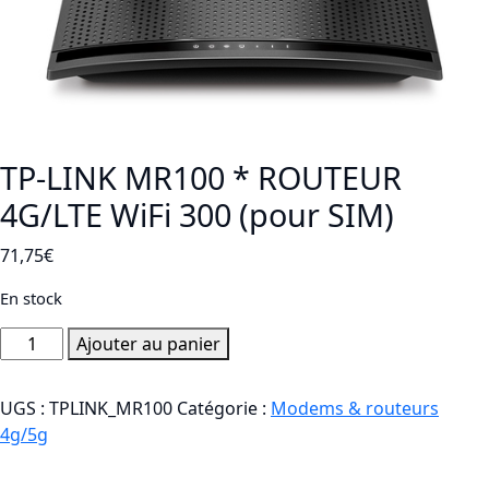
TP-LINK MR100 * ROUTEUR
4G/LTE WiFi 300 (pour SIM)
71,75
€
En stock
quantité
Ajouter au panier
de
TP-
UGS :
TPLINK_MR100
Catégorie :
Modems & routeurs
LINK
4g/5g
MR100
*