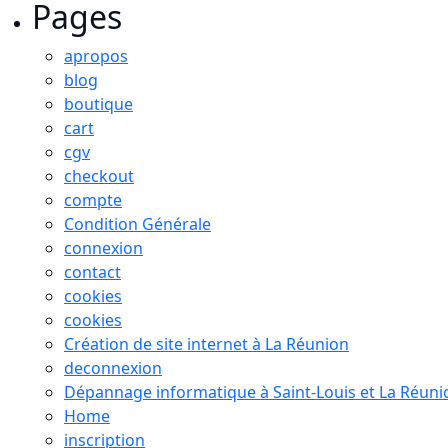
Pages
apropos
blog
boutique
cart
cgv
checkout
compte
Condition Générale
connexion
contact
cookies
cookies
Création de site internet à La Réunion
deconnexion
Dépannage informatique à Saint-Louis et La Réuni
Home
inscription