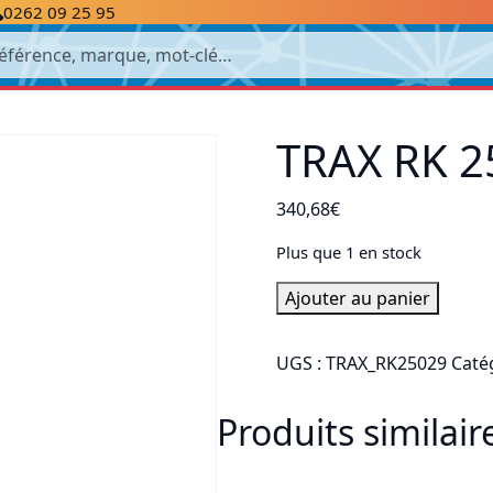
0262 09 25 95
cherche
TRAX RK 2
340,68
€
Plus que 1 en stock
quantité
Ajouter au panier
de
TRAX
UGS :
TRAX_RK25029
Caté
RK
25029
Produits similair
MOTOR
(CD15)