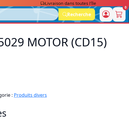
Livraison dans toutes l'île
0
Recherche
5029 MOTOR (CD15)
gorie :
Produits divers
es