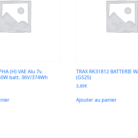
A (H) VAE Alu 7v.
TRAX RK31812 BATTERIE 
50W batt. 36V/374Wh
(GS25)
3,86
€
anier
Ajouter au panier