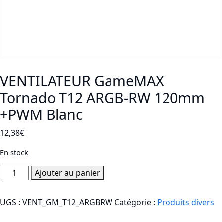
VENTILATEUR GameMAX
Tornado T12 ARGB-RW 120mm
+PWM Blanc
12,38
€
En stock
quantité
Ajouter au panier
de
VENTILATEUR
UGS :
VENT_GM_T12_ARGBRW
Catégorie :
Produits divers
GameMAX
Tornado