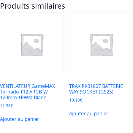
Produits similaires
T12
ARGB-
RW
120mm
+PWM
Blanc
VENTILATEUR GameMAX
TRAX RK31807 BATTERIE
Tornado T12 ARGB-W
WAY SOCKET (GS25)
120mm +PWM Blanc
10,13
€
12,38
€
Ajouter au panier
Ajouter au panier