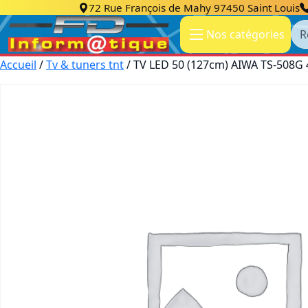
72 Rue François de Mahy 97450 Saint Louis
Re
Nos catégories
Accueil
/
Tv & tuners tnt
/ TV LED 50 (127cm) AIWA TS-508G