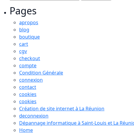
Pages
apropos
blog
boutique
cart
cgv
checkout
compte
Condition Générale
connexion
contact
cookies
cookies
Création de site internet à La Réunion
deconnexion
Dépannage informatique à Saint-Louis et La Réuni
Home