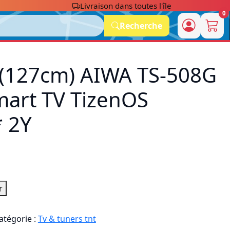
Livraison dans toutes l'île
0
Recherche
 (127cm) AIWA TS-508G
art TV TizenOS
* 2Y
r
atégorie :
Tv & tuners tnt