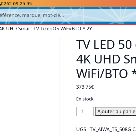
0262 09 25 95
cherche
 4K UHD Smart TV TizenOS WiFi/BTO * 2Y
TV LED 50
4K UHD Sm
WiFi/BTO 
373,75
€
En stock
quantité
Ajouter au panie
de
TV
UGS :
TV_AIWA_TS_508G
C
LED