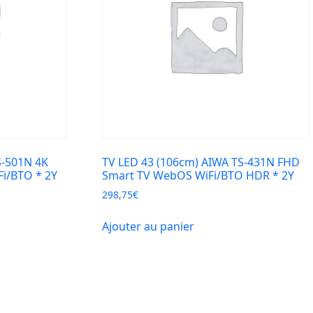
S-501N 4K
TV LED 43 (106cm) AIWA TS-431N FHD
i/BTO * 2Y
Smart TV WebOS WiFi/BTO HDR * 2Y
298,75
€
Ajouter au panier